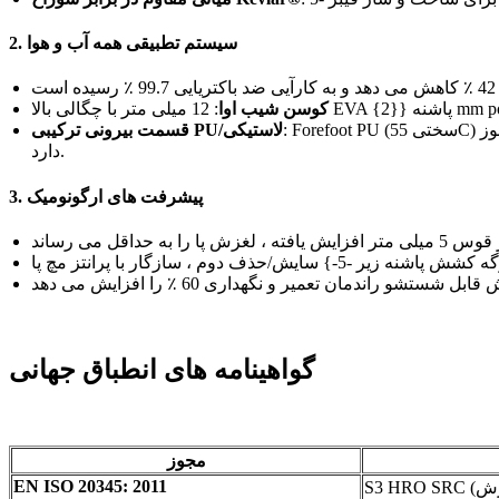
2. سیستم تطبیقی ​​همه آب و هوا
کوسن شیب اوا
: Forefoot PU (سختی 55C) انعطاف پذیری را افزایش می دهد. لاستیک دارای مجوز HRO (ساحل 70C) در معرض قرار گرفتن در معرض گرمای لحظه ای 150 درجه قرار
قسمت بیرونی ترکیبی PU/لاستیکی
دارد.
3. پیشرفت های ارگونومیک
گواهینامه های انطباق جهانی
مجوز
EN ISO 20345: 2011