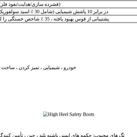
I/75 C/75 MT EH (فشرده سازی/هدایت/نفوذ فلز)
در برابر 10 پاشش شیمیایی (شامل 30 ٪ اسید سولفوریک) مقاومت می کند
32 ٪ پشتیبانی از قوس بهبود یافته ، 35 ٪ شاخص خستگی را کاهش می دهد
خودرو ، شیمیایی ، تمیز کردن ، ساخت و
تگ های محبوب: چکمه های ایمنی پاشنه بلند ، چین ، تأمین کنند