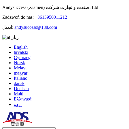
Andysuccess (Xiamen) صنعت و تجارت شرکت، Ltd
Zadzwoń do nas:
+8613950011212
andysuccess@188.com
ایمیل:
زبان
English
hrvatski
Cymraeg
Norsk
Melayu
magyar
Italiano
dansk
Deutsch
Malti
Ελληνικά
اردو