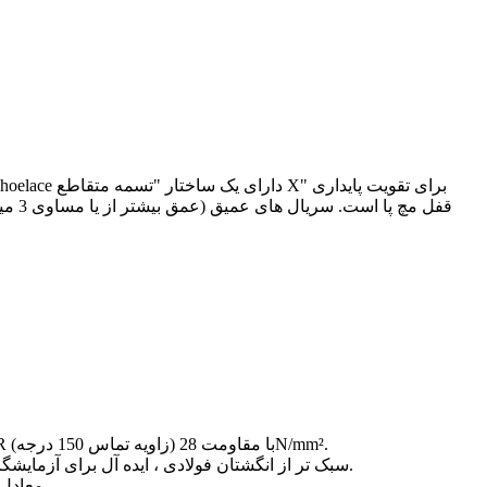
قفل 
: 1.4 میلی متر پاس های چرمی طبیعی 72- ساعت تست های خوردگی نمک/روغن ، شامل یک پوشش آب DWR (زاویه تماس 150 درجه) با مقاومت 28N/mm².
: ASTM F 2413-18 I/75 گواهینامه (مقاومت در برابر ضربه 75J) ، 35 ٪ سبک تر از انگشتان فولادی ، ایده آل برای آزمایشگاه های الکترونیکی و عملیات فرودگاه.
: 5- لایه ای برای ساخت و ساز فیبر ARAMID در برابر نیروی سوراخ 1200N (en iso 20345 S3) ، معادل 1.