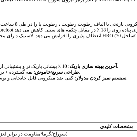
: 10 ٪ پیشانی باریک تر و پشتیبانی از قوس 5 میلی متر افزایش یافته ، لغزش پا را به حداقل می رساند.
آخرین بهینه سازی باریک
: یقه گسترده + برگه کشش پاشنه زیر -5-} سایش/حذف دوم ، سازگار با پرانتز مچ پا.
طراحی سریع/خاموش
: کفی ضد میکروبی قابل جابجایی و بوش قابل شستشو راندمان تعمیر و نگهداری 60 ٪ را افزایش می دهد.
سیستم تمیز کردن مدولار
مشخصات کلیدی
S3 HRO SRC (سوراخ/گرما/مقاومت در برابر لغزش)