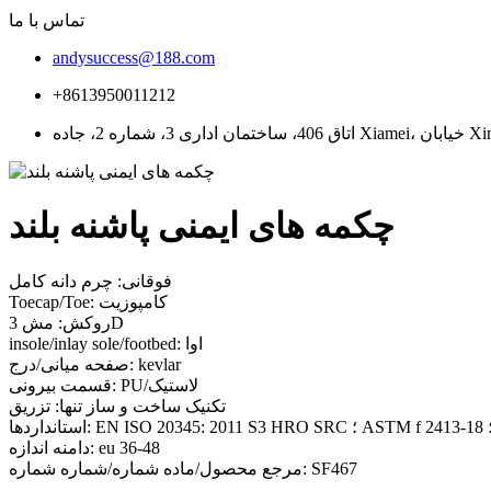
تماس با ما
andysuccess@188.com
+8613950011212
چکمه های ایمنی پاشنه بلند
فوقانی: چرم دانه کامل
Toecap/Toe: کامپوزیت
روکش: مش 3D
insole/inlay sole/footbed: اوا
صفحه میانی/درج: kevlar
قسمت بیرونی: PU/لاستیک
تکنیک ساخت و ساز تنها: تزریق
دامنه اندازه: eu 36-48
مرجع محصول/ماده شماره/شماره شماره: SF467